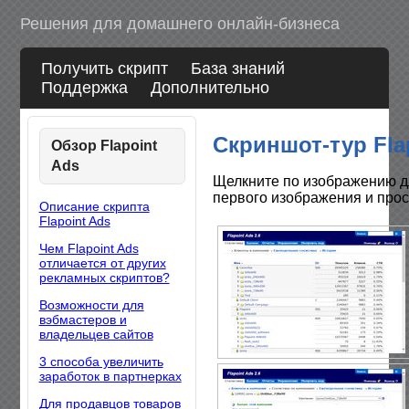
Решения для домашнего онлайн-бизнеса
Получить скрипт
База знаний
Поддержка
Дополнительно
Скриншот-тур Fla
Обзор Flapoint
Ads
Щелкните по изображению д
первого изображения и прос
Описание скрипта
Flapoint Ads
Чем Flapoint Ads
отличается от других
рекламных скриптов?
Возможности для
вэбмастеров и
владельцев сайтов
3 способа увеличить
заработок в партнерках
Для продавцов товаров